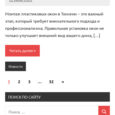
Avtor
Нет
комментариев
Монтаж пластиковых окон в Тюмени – это важный
этап, который требует внимательного подхода и
профессионализма. Правильная установка окон не
только улучшает внешний вид вашего дома, […]
Читать далее
Новости
1
2
3
…
32
Следующие
»
Пагинация
записи
записей
ПОИСК ПО САЙТУ
Поиск
Поиск