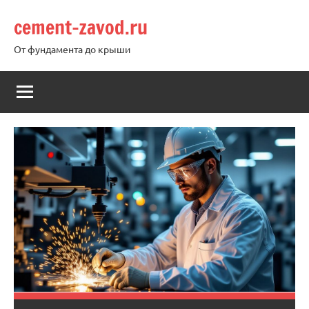
Перейти
cement-zavod.ru
к
содержимому
От фундамента до крыши