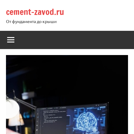
Перейти
cement-zavod.ru
к
содержимому
От фундамента до крыши