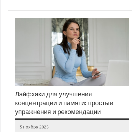
Лайфхаки для улучшения
концентрации и памяти: простые
упражнения и рекомендации
5 ноября 2025
cement_zavod
Нет