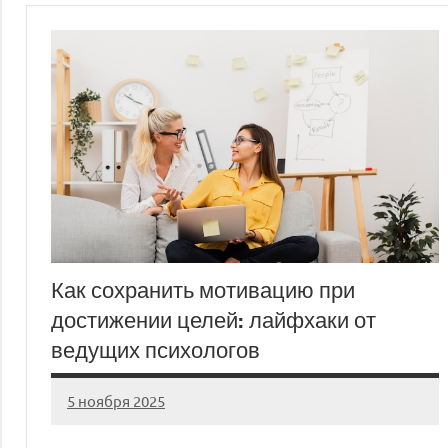
Как сохранить мотивацию при
достижении целей: лайфхаки от
ведущих психологов
5 ноября 2025
cement_zavod
Нет
комментариев