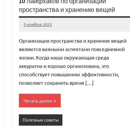
10 лайфхаков по организации
пространства и хранению вещей
5 ноября 2025
cement_zavod
Нет
комментариев
Организация пространства и хранение вещей
являются важными аспектами повседневной
жизни. Когда наша окружающая среда
аккуратна и хорошо организована, это
способствует повышению эффективности,
позволяет сохранить время […]
Читать далее
Полезные советы