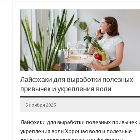
Лайфхаки для выработки полезных
привычек и укрепления воли
5 ноября 2025
cement_zavod
Нет
комментариев
Лайфхаки для выработки полезных привычек 
укрепления воли Хорошая воля и полезные
привычки являются важными факторами