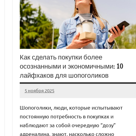
Как сделать покупки более
осознанными и экономичными: 10
лайфхаков для шопоголиков
5 ноября 2025
cement_zavod
Нет
комментариев
Шопоголики, люди, которые испытывают
постоянную потребность в покупках и
наблюдают за собой очередную “дозу”
адреналина, знают, насколько сложно