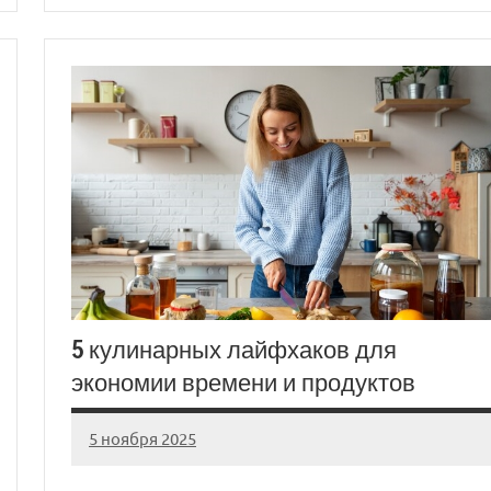
5 кулинарных лайфхаков для
экономии времени и продуктов
5 ноября 2025
cement_zavod
Нет
комментариев