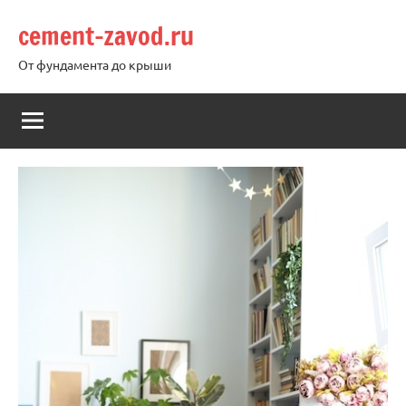
Перейти
cement-zavod.ru
к
содержимому
От фундамента до крыши