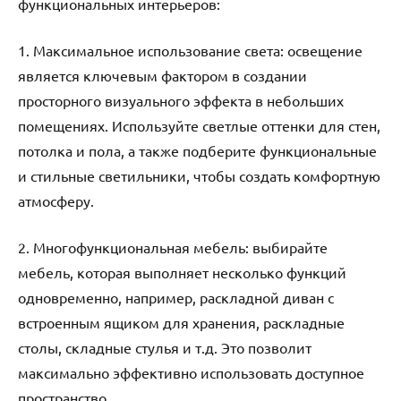
функциональных интерьеров:
1. Максимальное использование света: освещение
является ключевым фактором в создании
просторного визуального эффекта в небольших
помещениях. Используйте светлые оттенки для стен,
потолка и пола, а также подберите функциональные
и стильные светильники, чтобы создать комфортную
атмосферу.
2. Многофункциональная мебель: выбирайте
мебель, которая выполняет несколько функций
одновременно, например, раскладной диван с
встроенным ящиком для хранения, раскладные
столы, складные стулья и т.д. Это позволит
максимально эффективно использовать доступное
пространство.