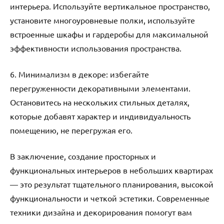
интерьера. Используйте вертикальное пространство,
установите многоуровневые полки, используйте
встроенные шкафы и гардеробы для максимальной
эффективности использования пространства.
6. Минимализм в декоре: избегайте
перегруженности декоративными элементами.
Остановитесь на нескольких стильных деталях,
которые добавят характер и индивидуальность
помещению, не перегружая его.
В заключение, создание просторных и
функциональных интерьеров в небольших квартирах
— это результат тщательного планирования, высокой
функциональности и четкой эстетики. Современные
техники дизайна и декорирования помогут вам