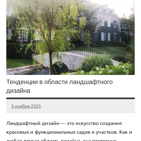
Тенденции в области ландшафтного
дизайна
5 ноября 2025
cement_zavod
Нет
комментариев
Ландшафтный дизайн — это искусство создания
красивых и функциональных садов и участков. Как и
любая другая область дизайна, она постоянно