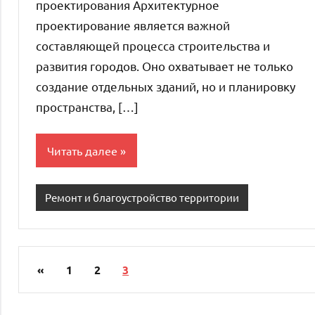
проектирования Архитектурное
проектирование является важной
составляющей процесса строительства и
развития городов. Оно охватывает не только
создание отдельных зданий, но и планировку
пространства, […]
Читать далее
Ремонт и благоустройство территории
«
Предыдущие
1
2
3
Пагинация
записи
записей