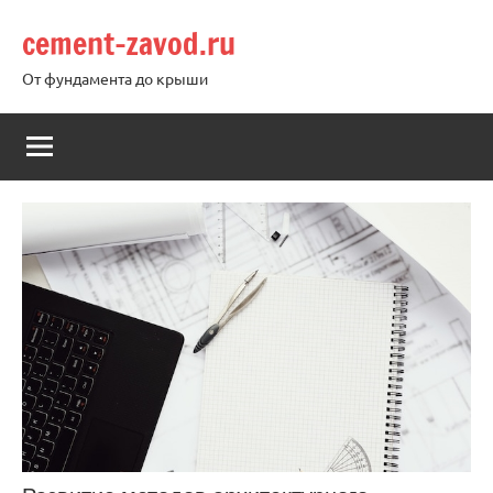
Перейти
cement-zavod.ru
к
содержимому
От фундамента до крыши