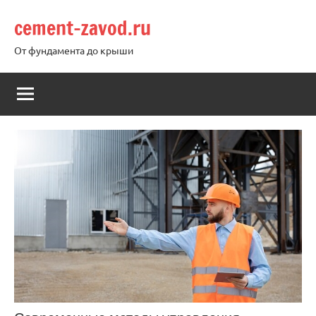
Перейти
cement-zavod.ru
к
содержимому
От фундамента до крыши