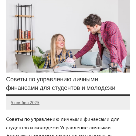
Советы по управлению личными
финансами для студентов и молодежи
5 ноября 2025
cement_zavod
Нет
комментариев
Советы по управлению личными финансами для
студентов и молодежи Управление личными
финансами является одним из самых важных