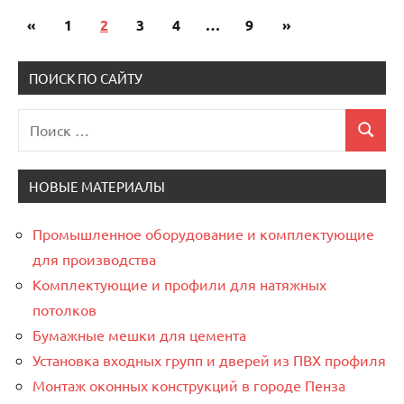
«
Предыдущие
1
2
3
4
…
9
Следующие
»
Пагинация
записи
записи
записей
ПОИСК ПО САЙТУ
Поиск
Поиск
для:
НОВЫЕ МАТЕРИАЛЫ
Промышленное оборудование и комплектующие
для производства
Комплектующие и профили для натяжных
потолков
Бумажные мешки для цемента
Установка входных групп и дверей из ПВХ профиля
Монтаж оконных конструкций в городе Пенза