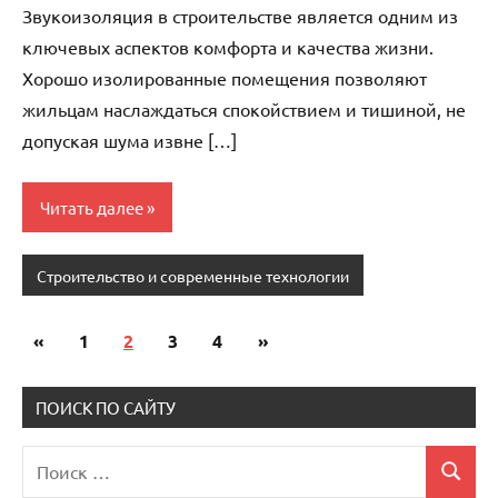
Звукоизоляция в строительстве является одним из
ключевых аспектов комфорта и качества жизни.
Хорошо изолированные помещения позволяют
жильцам наслаждаться спокойствием и тишиной, не
допуская шума извне […]
Читать далее
Строительство и современные технологии
«
Предыдущие
1
2
3
4
Следующие
»
Пагинация
записи
записи
записей
ПОИСК ПО САЙТУ
Поиск
Поиск
для: