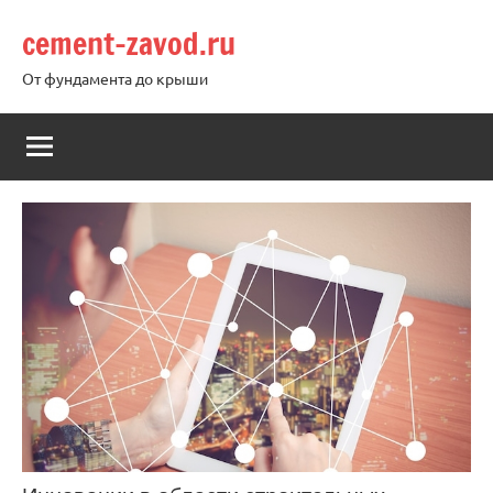
Перейти
cement-zavod.ru
к
содержимому
От фундамента до крыши