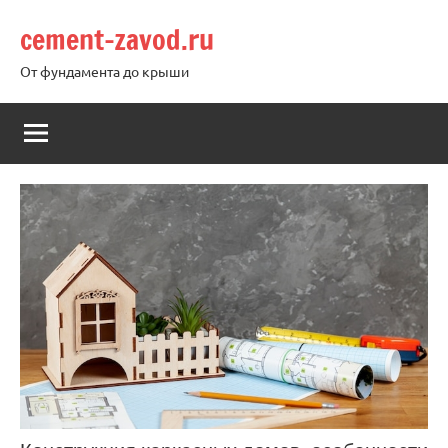
Перейти
cement-zavod.ru
к
содержимому
От фундамента до крыши