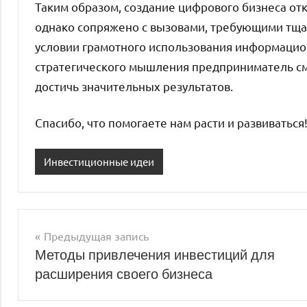
Таким образом, создание цифрового бизнеса о
однако сопряжено с вызовами, требующими тщат
условии грамотного использования информацио
стратегического мышления предприниматель см
достичь значительных результатов.
Спасибо, что помогаете нам расти и развиваться
Инвестиционные идеи
Предыдущая запись
Навигация
Методы привлечения инвестиций для
расширения своего бизнеса
по
записям