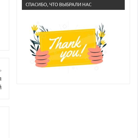
СПАСИБО, ЧТО ВЫБРАЛИ НАС
я
й