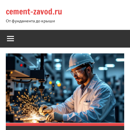
Перейти
cement-zavod.ru
к
содержимому
От фундамента до крыши