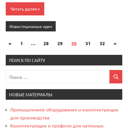
Читать далее
Инвестиционные идеи
«
Предыдущие
1
…
28
29
30
31
32
След
»
Пагинация
записи
запис
записей
ПОИСК ПО САЙТУ
Поиск
Поиск
для:
НОВЫЕ МАТЕРИАЛЫ
Промышленное оборудование и комплектующие
для производства
Комплектующие и профили для натяжных