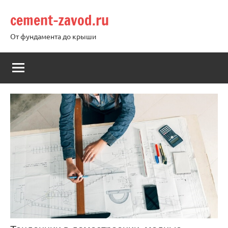
Перейти
cement-zavod.ru
к
содержимому
От фундамента до крыши