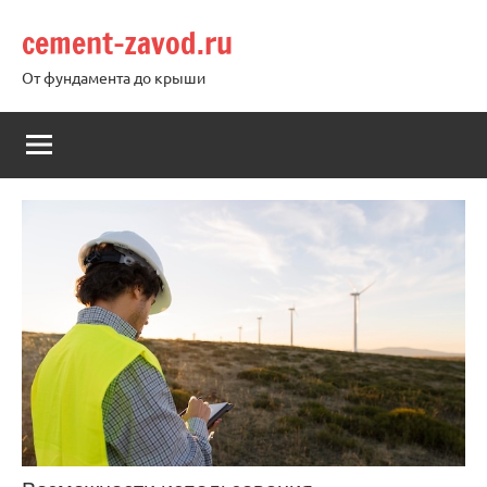
Перейти
cement-zavod.ru
к
содержимому
От фундамента до крыши